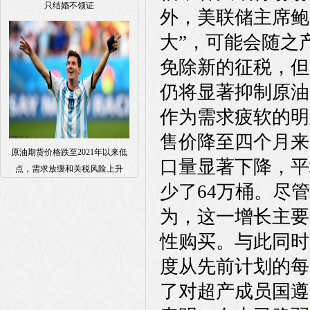
只结婚不领证
外，美联储主席鲍
大”，可能会随之
免除新的征税，但
仍将显著抑制原油
作为需求疲软的明
售价降至四个月来
原油期货价格跌至2021年以来低
口量显著下降，平
点，需求放缓和关税风险上升
少了64万桶。尽管
为，这一增长主要
性购买。与此同时
度从先前计划的每日
了对超产成员国遵