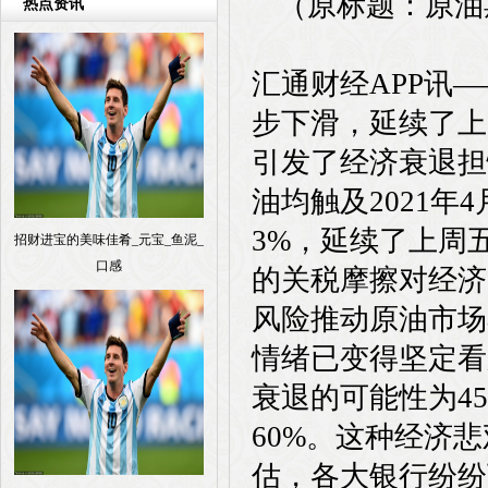
（原标题：原油
热点资讯
汇通财经APP讯
步下滑，延续了上
引发了经济衰退担
油均触及2021年
3%，延续了上周
招财进宝的美味佳肴_元宝_鱼泥_
口感
的关税摩擦对经济
风险推动原油市场
情绪已变得坚定看
衰退的可能性为4
60%。这种经济
估，各大银行纷纷